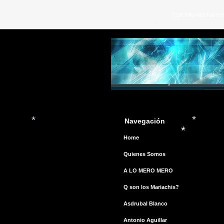
Este sitio web fue c
*
*
Navegación
Home
Quienes Somos
*
A LO MERO MERO
*
*
Q son los Mariachis?
Asdrubal Blanco
Antonio Aguillar