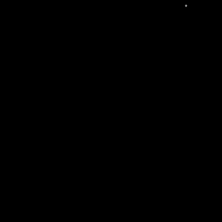
*
*
*
*
*
*