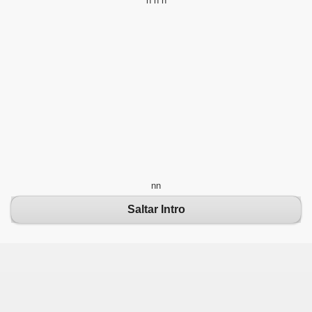
n
n
n
n
n
Saltar Intro