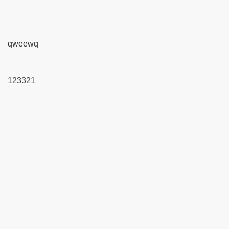
qweewq
123321